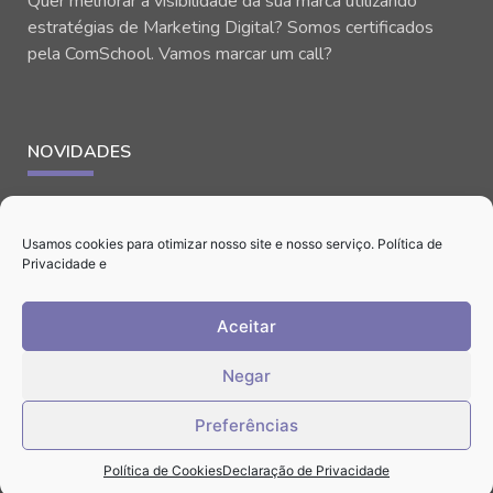
Quer melhorar a visibilidade da sua marca utilizando
estratégias de Marketing Digital? Somos certificados
pela ComSchool. Vamos marcar um call?
NOVIDADES
Usamos cookies para otimizar nosso site e nosso serviço.
Política de
Privacidade
e
Aceitar
CONTATO
Negar
Preferências
Zona Norte de SP e Atibaia
Política de Cookies
Declaração de Privacidade
(11) 99520-1108