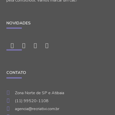
pela ComSchool. Vamos marcar um call?
NOVIDADES
CONTATO
Zona Norte de SP e Atibaia
(11) 99520-1108
agencia@recriativi.com.br