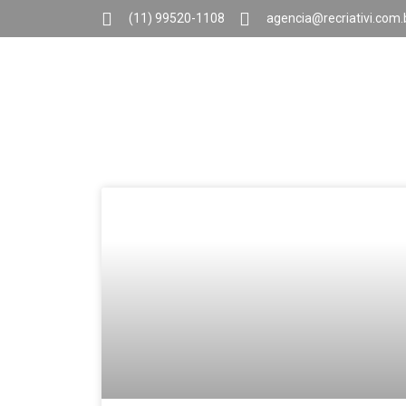
(11) 99520-1108
agencia@recriativi.com.