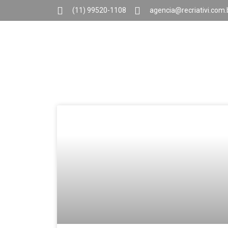
(11) 99520-1108
agencia@recriativi.com.