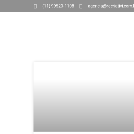
(11) 99520-1108
agencia@recriativi.com.