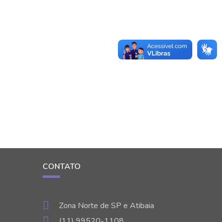
CONTATO
Zona Norte de SP e Atibaia
(11) 99520-1108