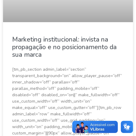
Marketing institucional: invista na
propagação e no posicionamento da
sua marca
[tm_pb_section admin_label=”section”
transparent_background=”on” allow_player_pause=”off”
inner_shadow=”off” parallax=”off”
parallax_method=”off” padding_mobile=”off”
disabled=”off” disabled_on=”on||” make_fullwidth=”off”
use_custom_width=”off” width_unit=”on”
make_equal=”off” use_custom_gutter=”off”][tm_pb_row
admin_label=”row” make_fullwidth=”off”
use_custom_width=”off” use_grid_padding=”on”
width_unit=”on” padding_mobile=”off”
custom_margin=”|||90px” allow_player_pause=”off”