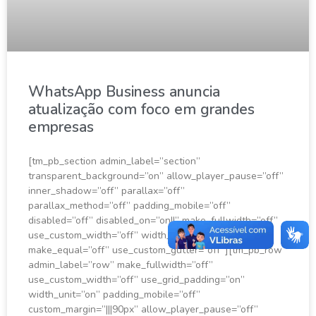
WhatsApp Business anuncia
atualização com foco em grandes
empresas
[tm_pb_section admin_label=”section”
transparent_background=”on” allow_player_pause=”off”
inner_shadow=”off” parallax=”off”
parallax_method=”off” padding_mobile=”off”
disabled=”off” disabled_on=”on||” make_fullwidth=”off”
use_custom_width=”off” width_unit=”on”
make_equal=”off” use_custom_gutter=”off”][tm_pb_row
admin_label=”row” make_fullwidth=”off”
use_custom_width=”off” use_grid_padding=”on”
width_unit=”on” padding_mobile=”off”
custom_margin=”|||90px” allow_player_pause=”off”