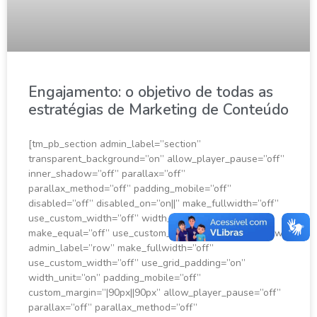
Engajamento: o objetivo de todas as
estratégias de Marketing de Conteúdo
[tm_pb_section admin_label=”section”
transparent_background=”on” allow_player_pause=”off”
inner_shadow=”off” parallax=”off”
parallax_method=”off” padding_mobile=”off”
disabled=”off” disabled_on=”on||” make_fullwidth=”off”
use_custom_width=”off” width_unit=”on”
make_equal=”off” use_custom_gutter=”off”][tm_pb_row
admin_label=”row” make_fullwidth=”off”
use_custom_width=”off” use_grid_padding=”on”
width_unit=”on” padding_mobile=”off”
custom_margin=”|90px||90px” allow_player_pause=”off”
parallax=”off” parallax_method=”off”