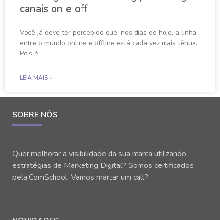
canais on e off
Você já deve ter percebido que, nos dias de hoje, a linha
entre o mundo online e offline está cada vez mais tênue.
Pois é,
LEIA MAIS »
SOBRE NÓS
Quer melhorar a visibilidade da sua marca utilizando
estratégias de Marketing Digital? Somos certificados
pela ComSchool. Vamos marcar um call?