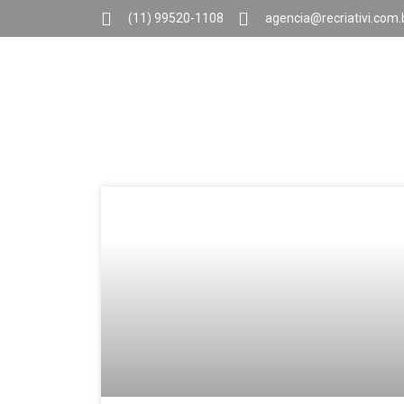
(11) 99520-1108
agencia@recriativi.com.