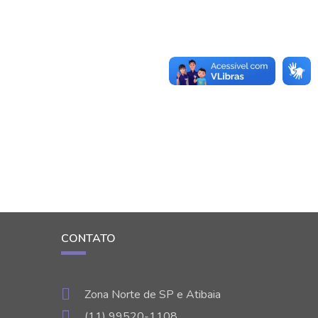
CONTATO
Zona Norte de SP e Atibaia
(11) 99520-1108