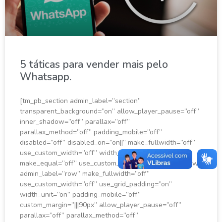
5 táticas para vender mais pelo
Whatsapp.
[tm_pb_section admin_label=”section”
transparent_background=”on” allow_player_pause=”off”
inner_shadow=”off” parallax=”off”
parallax_method=”off” padding_mobile=”off”
disabled=”off” disabled_on=”on||” make_fullwidth=”off”
use_custom_width=”off” width_unit=”on”
make_equal=”off” use_custom_gutter=”off”][tm_pb_row
admin_label=”row” make_fullwidth=”off”
use_custom_width=”off” use_grid_padding=”on”
width_unit=”on” padding_mobile=”off”
custom_margin=”|||90px” allow_player_pause=”off”
parallax=”off” parallax_method=”off”