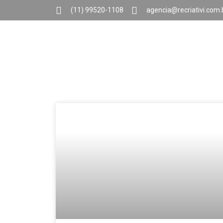
(11) 99520-1108
agencia@recriativi.com.