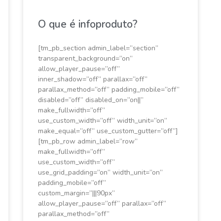
O que é infoproduto?
[tm_pb_section admin_label=”section”
transparent_background=”on”
allow_player_pause=”off”
inner_shadow=”off” parallax=”off”
parallax_method=”off” padding_mobile=”off”
disabled=”off” disabled_on=”on||”
make_fullwidth=”off”
use_custom_width=”off” width_unit=”on”
make_equal=”off” use_custom_gutter=”off”]
[tm_pb_row admin_label=”row”
make_fullwidth=”off”
use_custom_width=”off”
use_grid_padding=”on” width_unit=”on”
padding_mobile=”off”
custom_margin=”|||90px”
allow_player_pause=”off” parallax=”off”
parallax_method=”off”