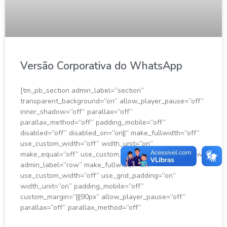
Versão Corporativa do WhatsApp
[tm_pb_section admin_label=”section”
transparent_background=”on” allow_player_pause=”off”
inner_shadow=”off” parallax=”off”
parallax_method=”off” padding_mobile=”off”
disabled=”off” disabled_on=”on||” make_fullwidth=”off”
use_custom_width=”off” width_unit=”on”
make_equal=”off” use_custom_gutter=”off”][tm_pb_row
admin_label=”row” make_fullwidth=”off”
use_custom_width=”off” use_grid_padding=”on”
width_unit=”on” padding_mobile=”off”
custom_margin=”|||90px” allow_player_pause=”off”
parallax=”off” parallax_method=”off”