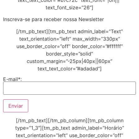
text_text_color=”#b7c72c” text_font=”|on|||”
text_font_size=”26″]
Inscreva-se para receber nossa Newsletter
[/tm_pb_text][tm_pb_text admin_label=”Text”
text_orientation=”left” max_width=”330px”
use_border_color=”off” border_color=”#ffffff”
border_style=”solid”
custom_margin=”-25px|40px||60px”
text_text_color=”#adadad”]
E-mail*:
[/tm_pb_text][/tm_pb_column][tm_pb_column
type=”1_3″][tm_pb_text admin_label=”Horário”
text_orientation=”left” use_border_color=”off”