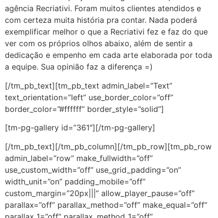
agência Recriativi. Foram muitos clientes atendidos e
com certeza muita história pra contar. Nada poderá
exemplificar melhor o que a Recriativi fez e faz do que
ver com os próprios olhos abaixo, além de sentir a
dedicação e empenho em cada arte elaborada por toda
a equipe. Sua opinião faz a diferença =)
[/tm_pb_text][tm_pb_text admin_label=”Text”
text_orientation=”left” use_border_color=”off”
border_color=”#ffffff” border_style=”solid”]
[tm-pg-gallery id=”361″][/tm-pg-gallery]
[/tm_pb_text][/tm_pb_column][/tm_pb_row][tm_pb_row
admin_label=”row” make_fullwidth=”off”
use_custom_width=”off” use_grid_padding=”on”
width_unit=”on” padding_mobile=”off”
custom_margin=”20px|||” allow_player_pause=”off”
parallax=”off” parallax_method=”off” make_equal=”off”
parallax_1=”off” parallax_method_1=”off”