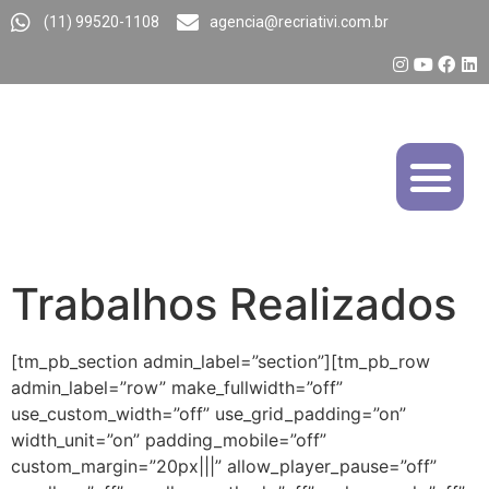
(11) 99520-1108
agencia@recriativi.com.br
Trabalhos Realizados
[tm_pb_section admin_label=”section”][tm_pb_row
admin_label=”row” make_fullwidth=”off”
use_custom_width=”off” use_grid_padding=”on”
width_unit=”on” padding_mobile=”off”
custom_margin=”20px|||” allow_player_pause=”off”