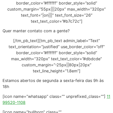
border_color=”#ffffff” border_style=”solid”
custom_margin=”55px|||20px” max_width=”320px”
text_font=”|on|||” text_font_size=”26″
text_text_color=”#b7c72c”]
Quer manter contato com a gente?
[/tm_pb_text][tm_pb_text admin_label=”Text”
text_orientation=”justified” use_border_color=”off”
border_color=”#ffffff” border_style=”solid”
max_width=”320px” text_text_color=”#dbdcde”
custom_margin=”-25px||80px|20px”
text_line_height=”1.8em”]
Estamos abertos de segunda a sexta-feira das 9h às
18h
[icon name=”whatsapp” class=”” unprefixed_class=””]
11
99520-1108
[icon name=”bullhorn” class=””