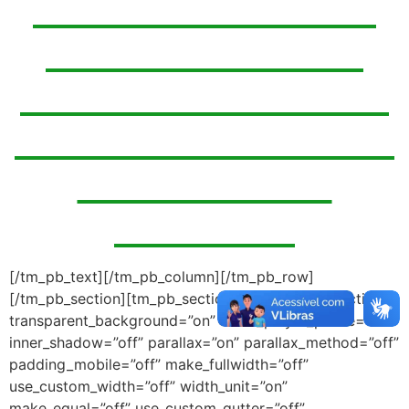
ESTOU BUSCANDO
UMA AGÊNCIA DE
MARKETING DIGITAL
EM SÃO PAULO PARA
AMPLIAR MEU
NEGÓCIO!
[/tm_pb_text][/tm_pb_column][/tm_pb_row]
[/tm_pb_section][tm_pb_section admin_label=”section”
transparent_background=”on” allow_player_pause=”off”
inner_shadow=”off” parallax=”on” parallax_method=”off”
padding_mobile=”off” make_fullwidth=”off”
use_custom_width=”off” width_unit=”on”
make_equal=”off” use_custom_gutter=”off”