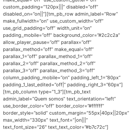
custom_padding=”120px|||” disabled=”off”
disabled_on=”on||”][tm_pb_row admin_label=”Row”
make_fullwidth=”on” use_custom_width=”off”
use_grid_padding=”off” width_unit=”on”
padding_mobile=”off” background_color=”#2c2c2a”
allow_player_pause=”off” parallax=”off”
parallax_method=”off” make_equal=”off”
parallax_1=”off” parallax_method_1=”off”
parallax_2=”off” parallax_method_2=”off”
parallax_3=”off” parallax_method_3=”off”
column_padding_mobile=”on” padding_left_1=”80px”
padding_1_last_edited=”off|” padding_right_3=”60px”]
[tm_pb_column type=”1_3″][tm_pb_text
admin_label=”Quem somos” text_orientation=”left”
use_border_color=”off” border_color=”#ffffff”
border_style=”solid” custom_margin=”55px|40px||20px”
max_width=”330px” text_font=”|on|||”
text_font_size=”26″ text_text_color=”#b7c72c”]