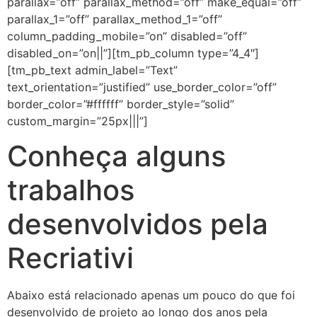
parallax=”off” parallax_method=”off” make_equal=”off”
parallax_1=”off” parallax_method_1=”off”
column_padding_mobile=”on” disabled=”off”
disabled_on=”on||”][tm_pb_column type=”4_4″]
[tm_pb_text admin_label=”Text”
text_orientation=”justified” use_border_color=”off”
border_color=”#ffffff” border_style=”solid”
custom_margin=”25px|||”]
Conheça alguns
trabalhos
desenvolvidos pela
Recriativi
Abaixo está relacionado apenas um pouco do que foi
desenvolvido de projeto ao longo dos anos pela