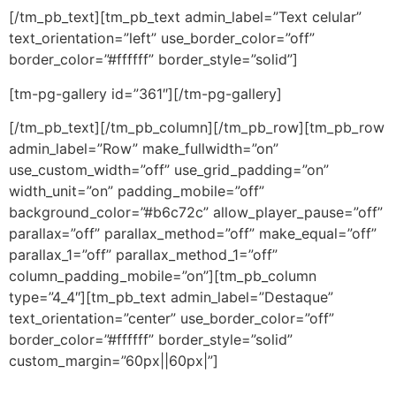
[/tm_pb_text][tm_pb_text admin_label=”Text celular”
text_orientation=”left” use_border_color=”off”
border_color=”#ffffff” border_style=”solid”]
[tm-pg-gallery id=”361″][/tm-pg-gallery]
[/tm_pb_text][/tm_pb_column][/tm_pb_row][tm_pb_row
admin_label=”Row” make_fullwidth=”on”
use_custom_width=”off” use_grid_padding=”on”
width_unit=”on” padding_mobile=”off”
background_color=”#b6c72c” allow_player_pause=”off”
parallax=”off” parallax_method=”off” make_equal=”off”
parallax_1=”off” parallax_method_1=”off”
column_padding_mobile=”on”][tm_pb_column
type=”4_4″][tm_pb_text admin_label=”Destaque”
text_orientation=”center” use_border_color=”off”
border_color=”#ffffff” border_style=”solid”
custom_margin=”60px||60px|”]