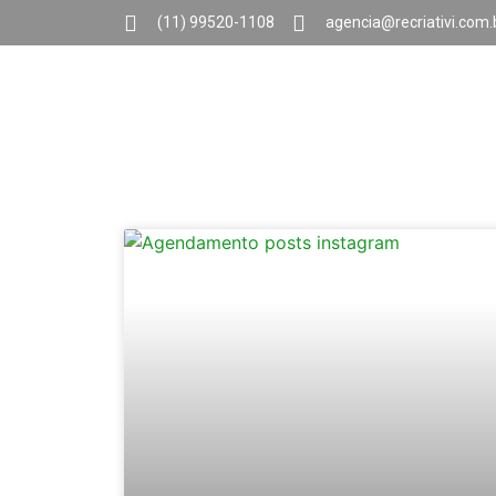
(11) 99520-1108
agencia@recriativi.com.