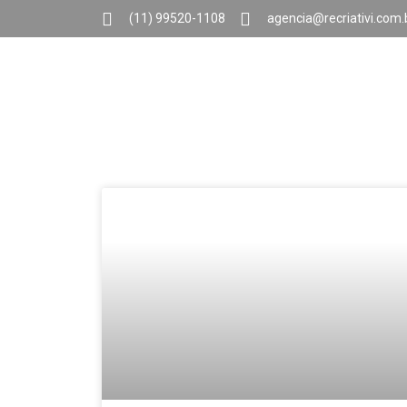
(11) 99520-1108
agencia@recriativi.com.