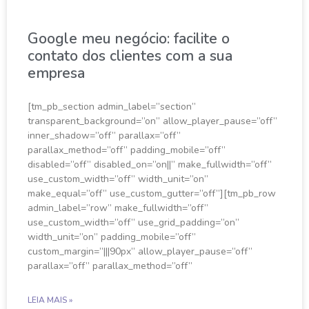
Google meu negócio: facilite o
contato dos clientes com a sua
empresa
[tm_pb_section admin_label=”section”
transparent_background=”on” allow_player_pause=”off”
inner_shadow=”off” parallax=”off”
parallax_method=”off” padding_mobile=”off”
disabled=”off” disabled_on=”on||” make_fullwidth=”off”
use_custom_width=”off” width_unit=”on”
make_equal=”off” use_custom_gutter=”off”][tm_pb_row
admin_label=”row” make_fullwidth=”off”
use_custom_width=”off” use_grid_padding=”on”
width_unit=”on” padding_mobile=”off”
custom_margin=”|||90px” allow_player_pause=”off”
parallax=”off” parallax_method=”off”
LEIA MAIS »