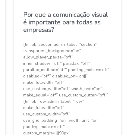
Por que a comunicação visual
é importante para todas as
empresas?
[tm_pb_section admin_label=”section”
transparent_background=”on”
allow_player_pause=”off”
inner_shadow=”off” parallax=”off”
parallax_method=”off” padding_mobile=”off”
disabled=”off” disabled_on=”on||”
make_fullwidth=”off”
use_custom_width=”off” width_unit=”on”
make_equal=”off” use_custom_gutter=”off”]
[tm_pb_row admin_label=”row”
make_fullwidth=”off”
use_custom_width=”off”
use_grid_padding=”on” width_unit=”on”
padding_mobile=”off”
custom_margin=”|||90px”