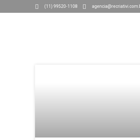
(11) 99520-1108
agencia@recriativi.com.