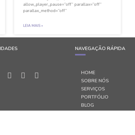
allow_player_pause=”off” parallax=”off”
parallax_method=”off”
LEIA MAIS »
IDADES
NAVEGAÇÃO RÁPIDA
HOME
SOBRE NÓS
SERVIÇOS
PORTFÓLIO
BLOG
CONTATO
26 | recriativi.com.br | Feito com ♥ e bastante criatividade e