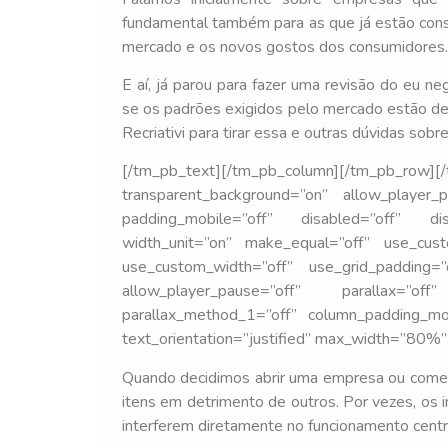
fundamental também para as que já estão cons
mercado e os novos gostos dos consumidores.
E aí, já parou para fazer uma revisão do eu ne
se os padrões exigidos pelo mercado estão de
Recriativi para tirar essa e outras dúvidas sobr
[/tm_pb_text][/tm_pb_column][/tm_pb
transparent_background=”on” allow_player_p
padding_mobile=”off” disabled=”off” dis
width_unit=”on” make_equal=”off” use_cust
use_custom_width=”off” use_grid_padding=”
allow_player_pause=”off” parallax=”of
parallax_method_1=”off” column_padding_mo
text_orientation=”justified” max_width=”80%” 
Quando decidimos abrir uma empresa ou começar
itens em detrimento de outros. Por vezes, os
interferem diretamente no funcionamento cent