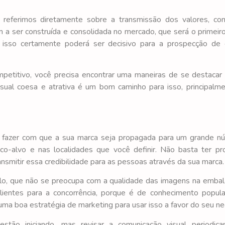
referimos diretamente sobre a transmissão dos valores, con
 ser construída e consolidada no mercado, que será o primeir
 isso certamente poderá ser decisivo para a prospecção de 
petitivo, você precisa encontrar uma maneiras de se destacar
sual coesa e atrativa é um bom caminho para isso, principalm
vel fazer com que a sua marca seja propagada para um grande 
o-alvo e nas localidades que você definir. Não basta ter pr
ansmitir essa credibilidade para as pessoas através da sua marca.
lo, que não se preocupa com a qualidade das imagens na emba
ientes para a concorrência, porque é de conhecimento popula
uma boa estratégia de marketing para usar isso a favor do seu ne
stão iniciando, mas revisar a comunicação visual periodic