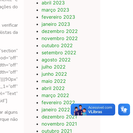
abril 2023
zações do
março 2023
fevereiro 2023
janeiro 2023
verificar
dezembro 2022
listas da
novembro 2022
outubro 2022
ection”
setembro 2022
od=”off”
agosto 2022
th=”off”
julho 2022
th=”off”
junho 2022
|||90px”
maio 2022
1=”off”
abril 2022
l=”Text”
março 2022
id”]
fevereiro 2022
janeiro 2022
ar alguns
dezembro 2021
orque não
novembro 2021
outubro 2021