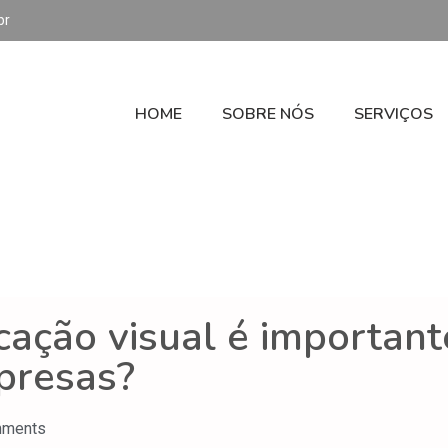
br
HOME
SOBRE NÓS
SERVIÇOS
cação visual é important
presas?
mments