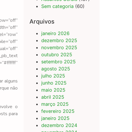
Sem categoria
(60)
ow=”off”
Arquivos
dth=”off”
janeiro 2026
el=”row”
dezembro 2025
le=”off”
novembro 2025
al=”off”
outubro 2025
_pb_text
setembro 2025
#ffffff”
agosto 2025
julho 2025
ar alguns
junho 2025
orque não
maio 2025
abril 2025
março 2025
nvolve o
fevereiro 2025
osts para
janeiro 2025
dezembro 2024