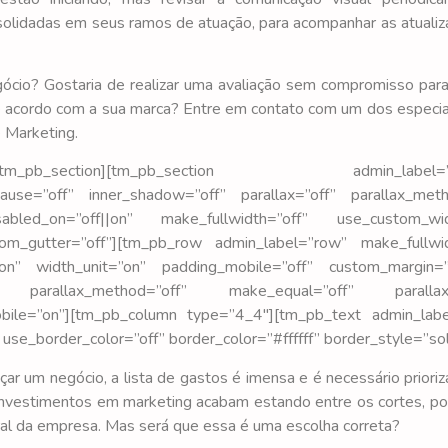
olidadas em seus ramos de atuação, para acompanhar as atuali
gócio? Gostaria de realizar uma avaliação sem compromisso para 
 acordo com a sua marca? Entre em contato com um dos especia
e Marketing.
_row][/tm_pb_section][tm_pb_section admin_label=”s
ause=”off” inner_shadow=”off” parallax=”off” parallax_meth
abled_on=”off||on” make_fullwidth=”off” use_custom_wid
om_gutter=”off”][tm_pb_row admin_label=”row” make_fullwid
on” width_unit=”on” padding_mobile=”off” custom_margin=”
f” parallax_method=”off” make_equal=”off” parallax_
bile=”on”][tm_pb_column type=”4_4″][tm_pb_text admin_labe
use_border_color=”off” border_color=”#ffffff” border_style=”sol
 um negócio, a lista de gastos é imensa e é necessário prioriz
 investimentos em marketing acabam estando entre os cortes, p
ral da empresa. Mas será que essa é uma escolha correta?