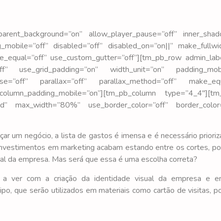
parent_background=”on” allow_player_pause=”off” inner_shad
g_mobile=”off” disabled=”off” disabled_on=”on||” make_fullwi
e_equal=”off” use_custom_gutter=”off”][tm_pb_row admin_lab
off” use_grid_padding=”on” width_unit=”on” padding_mobi
use=”off” parallax=”off” parallax_method=”off” make_equ
 column_padding_mobile=”on”][tm_pb_column type=”4_4″][tm
fied” max_width=”80%” use_border_color=”off” border_color=”
 um negócio, a lista de gastos é imensa e é necessário prioriz
 investimentos em marketing acabam estando entre os cortes, p
ral da empresa. Mas será que essa é uma escolha correta?
m a ver com a criação da identidade visual da empresa e e
o, que serão utilizados em materiais como cartão de visitas, p