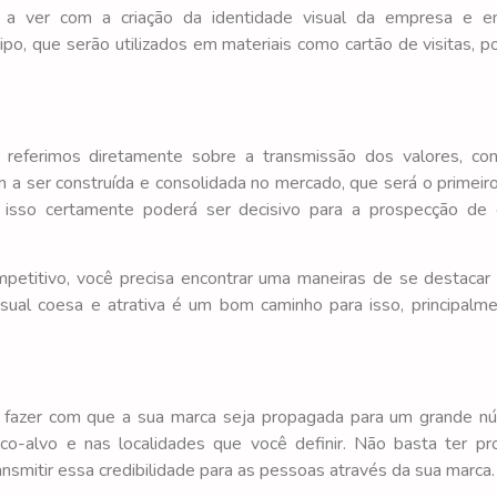
m a ver com a criação da identidade visual da empresa e e
o, que serão utilizados em materiais como cartão de visitas, p
referimos diretamente sobre a transmissão dos valores, con
 ser construída e consolidada no mercado, que será o primeir
 isso certamente poderá ser decisivo para a prospecção de 
petitivo, você precisa encontrar uma maneiras de se destacar
sual coesa e atrativa é um bom caminho para isso, principalm
vel fazer com que a sua marca seja propagada para um grande 
o-alvo e nas localidades que você definir. Não basta ter pr
ansmitir essa credibilidade para as pessoas através da sua marca.