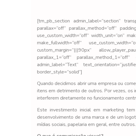
[tm_pb_section admin_label=”section” trans
parallax=”off” parallax_method=”off” paddin
use_custom_width=”off” width_unit=”on” mak
make_fullwidth=”off” use_custom_width=”
custom_margin=”|||90px” allow_player_pa
parallax_1=”off” parallax_method_1=”off”
admin_label=”Text” text_orientation=”justi
border_style=”solid”]
Quando decidimos abrir uma empresa ou começar
itens em detrimento de outros. Por vezes, os
interferem diretamente no funcionamento cent
Este investimento inicial em marketing te
desenvolvimento de uma marca e de um logotip
mídias sociais, papelaria em geral, entre outros.