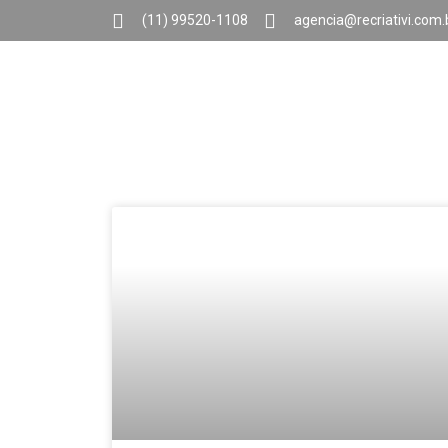
(11) 99520-1108
agencia@recriativi.com.