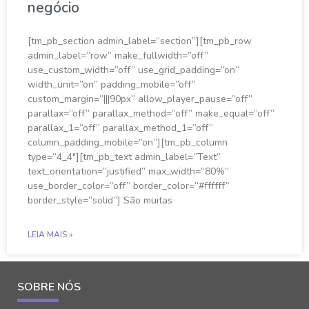
negócio
[tm_pb_section admin_label=”section”][tm_pb_row
admin_label=”row” make_fullwidth=”off”
use_custom_width=”off” use_grid_padding=”on”
width_unit=”on” padding_mobile=”off”
custom_margin=”|||90px” allow_player_pause=”off”
parallax=”off” parallax_method=”off” make_equal=”off”
parallax_1=”off” parallax_method_1=”off”
column_padding_mobile=”on”][tm_pb_column
type=”4_4″][tm_pb_text admin_label=”Text”
text_orientation=”justified” max_width=”80%”
use_border_color=”off” border_color=”#ffffff”
border_style=”solid”] São muitas
LEIA MAIS »
SOBRE NÓS