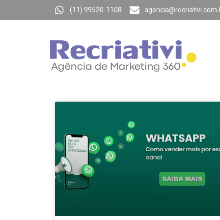
(11) 99520-1108
agencia@recriativi.com.