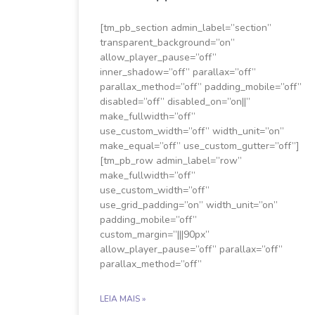
[tm_pb_section admin_label=”section”
transparent_background=”on”
allow_player_pause=”off”
inner_shadow=”off” parallax=”off”
parallax_method=”off” padding_mobile=”off”
disabled=”off” disabled_on=”on||”
make_fullwidth=”off”
use_custom_width=”off” width_unit=”on”
make_equal=”off” use_custom_gutter=”off”]
[tm_pb_row admin_label=”row”
make_fullwidth=”off”
use_custom_width=”off”
use_grid_padding=”on” width_unit=”on”
padding_mobile=”off”
custom_margin=”|||90px”
allow_player_pause=”off” parallax=”off”
parallax_method=”off”
LEIA MAIS »