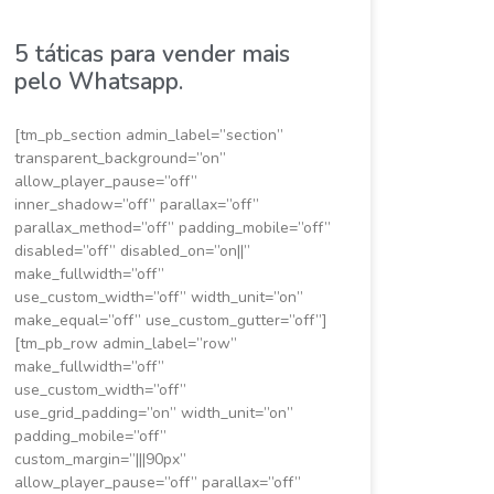
5 táticas para vender mais
pelo Whatsapp.
[tm_pb_section admin_label=”section”
transparent_background=”on”
allow_player_pause=”off”
inner_shadow=”off” parallax=”off”
parallax_method=”off” padding_mobile=”off”
disabled=”off” disabled_on=”on||”
make_fullwidth=”off”
use_custom_width=”off” width_unit=”on”
make_equal=”off” use_custom_gutter=”off”]
[tm_pb_row admin_label=”row”
make_fullwidth=”off”
use_custom_width=”off”
use_grid_padding=”on” width_unit=”on”
padding_mobile=”off”
custom_margin=”|||90px”
allow_player_pause=”off” parallax=”off”