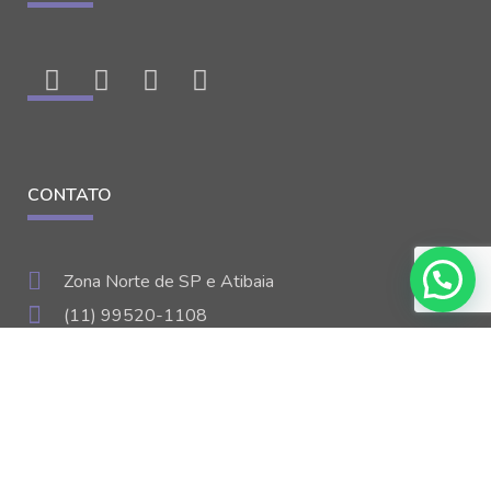
CONTATO
Zona Norte de SP e Atibaia
(11) 99520-1108
agencia@recriativi.com.br
Seg - Sex: 9h às 18h
© 2008 – 2026 | recriativi.com.br | Feito com ♥ e bastante
criatividade em São Paulo.