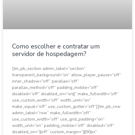
Como escolher e contratar um
servidor de hospedagem?
[tm_pb_section admin_label=”section”
transparent_background=”on” allow_player_pause=”off”
inner_shadow=”off” parallax=”off”
parallax_method=”off” padding_mobile=”off”
disabled=”off” disabled_on=”on||” make_fullwidth=”off”
use_custom_width=”off” width_unit=”on”
make_equal=”off” use_custom_gutter=”off”][tm_pb_row
admin_label=”row” make_fullwidth=”off”
use_custom_width=”off” use_grid_padding=”on”
width_unit=”on” padding_mobile=”off” disabled=”off”
disabled_on=”||off” custom_margin=”|||90px”