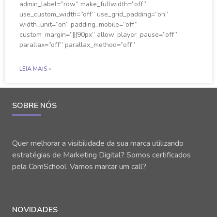
admin_label=”row” make_fullwidth=”off”
use_custom_width=”off” use_grid_padding=”on”
width_unit=”on” padding_mobile=”off”
custom_margin=”|||90px” allow_player_pause=”off”
parallax=”off” parallax_method=”off”
LEIA MAIS »
SOBRE NÓS
Quer melhorar a visibilidade da sua marca utilizando
estratégias de Marketing Digital? Somos certificados
pela ComSchool. Vamos marcar um call?
NOVIDADES