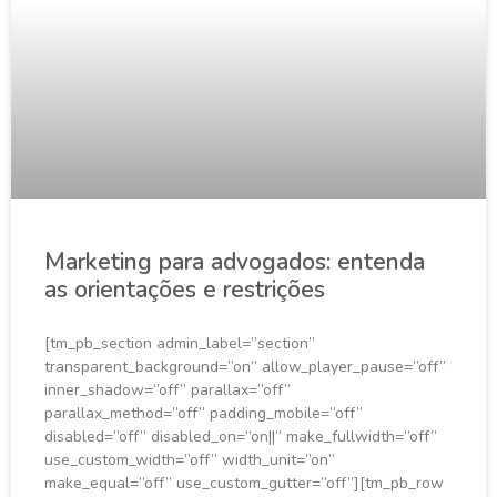
Marketing para advogados: entenda
as orientações e restrições
[tm_pb_section admin_label=”section”
transparent_background=”on” allow_player_pause=”off”
inner_shadow=”off” parallax=”off”
parallax_method=”off” padding_mobile=”off”
disabled=”off” disabled_on=”on||” make_fullwidth=”off”
use_custom_width=”off” width_unit=”on”
make_equal=”off” use_custom_gutter=”off”][tm_pb_row