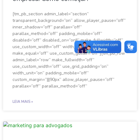
[tm_pb_section admin_label=”section”
transparent_background=”on” allow_player_pause=”off”
inner_shadow=”off” parallax=”off”
parallax_method=”off” padding_mobile=”off”
disabled=”off” disabled_on=”on||” make_fullwidth=”off”
use_custom_width=”off” width_unit=”on”
make_equal=”off” use_custom_gutter=”off”][tm_pb_row
admin_label=”row” make_fullwidth=”off”
use_custom_width=”off” use_grid_padding=”on”
width_unit=”on” padding_mobile=”off”
custom_margin=”|||90px” allow_player_pause=”off”
parallax=”off” parallax_method=”off”
LEIA MAIS »