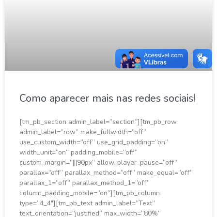
Como aparecer mais nas redes sociais!
[tm_pb_section admin_label=”section”][tm_pb_row
admin_label=”row” make_fullwidth=”off”
use_custom_width=”off” use_grid_padding=”on”
width_unit=”on” padding_mobile=”off”
custom_margin=”|||90px” allow_player_pause=”off”
parallax=”off” parallax_method=”off” make_equal=”off”
parallax_1=”off” parallax_method_1=”off”
column_padding_mobile=”on”][tm_pb_column
type=”4_4″][tm_pb_text admin_label=”Text”
text_orientation=”justified” max_width=”80%”