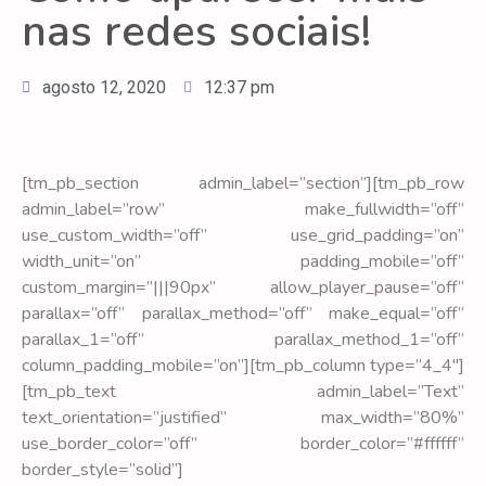
nas redes sociais!
agosto 12, 2020
12:37 pm
[tm_pb_section admin_label=”section”][tm_pb_row
admin_label=”row” make_fullwidth=”off”
use_custom_width=”off” use_grid_padding=”on”
width_unit=”on” padding_mobile=”off”
custom_margin=”|||90px” allow_player_pause=”off”
parallax=”off” parallax_method=”off” make_equal=”off”
parallax_1=”off” parallax_method_1=”off”
column_padding_mobile=”on”][tm_pb_column type=”4_4″]
[tm_pb_text admin_label=”Text”
text_orientation=”justified” max_width=”80%”
use_border_color=”off” border_color=”#ffffff”
border_style=”solid”]