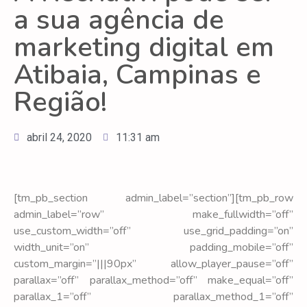
a sua agência de
marketing digital em
Atibaia, Campinas e
Região!
abril 24, 2020
11:31 am
[tm_pb_section admin_label=”section”][tm_pb_row
admin_label=”row” make_fullwidth=”off”
use_custom_width=”off” use_grid_padding=”on”
width_unit=”on” padding_mobile=”off”
custom_margin=”|||90px” allow_player_pause=”off”
parallax=”off” parallax_method=”off” make_equal=”off”
parallax_1=”off” parallax_method_1=”off”