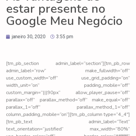
estar presente no
Google Meu Negócio
janeiro 30, 2020
3:55 pm
[tm_pb_section admin_label=”section”][tm_pb_row
admin_label=”row” make_fullwidth=”off”
use_custom_width=”off” use_grid_padding=”on”
width_unit=”on” padding_mobile=”off”
custom_margin=”|||90px” allow_player_pause=”off”
parallax=”off” parallax_method=”off” make_equal=”off”
parallax_1=”off” parallax_method_1=”off”
column_padding_mobile=”on”][tm_pb_column type=”4_4″]
[tm_pb_text admin_label=”Text”
text_orientation=”justified” max_width=”80%”