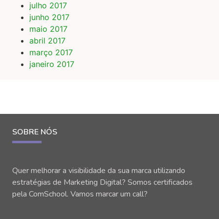
julho 2017
junho 2017
maio 2017
abril 2017
março 2017
janeiro 2017
SOBRE NÓS
Quer melhorar a visibilidade da sua marca utilizando
estratégias de Marketing Digital? Somos certificados
pela ComSchool. Vamos marcar um call?