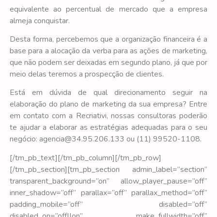
equivalente ao percentual de mercado que a empresa
almeja conquistar.
Desta forma, percebemos que a organização financeira é a
base para a alocação da verba para as ações de marketing,
que não podem ser deixadas em segundo plano, já que por
meio delas teremos a prospecção de clientes.
Está em dúvida de qual direcionamento seguir na
elaboração do plano de marketing da sua empresa? Entre
em contato com a Recriativi, nossas consultoras poderão
te ajudar a elaborar as estratégias adequadas para o seu
negócio: agencia@34.95.206.133 ou (11) 99520-1108.
[/tm_pb_text][/tm_pb_column][/tm_pb_row]
[/tm_pb_section][tm_pb_section admin_label=”section”
transparent_background=”on” allow_player_pause=”off”
inner_shadow=”off” parallax=”off” parallax_method=”off”
padding_mobile=”off” disabled=”off”
disabled_on=”off||on” make_fullwidth=”off”