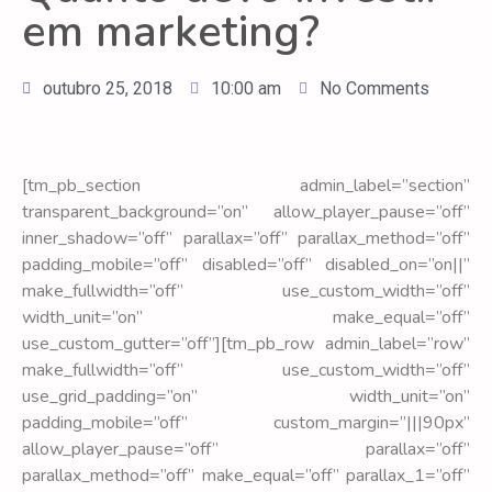
em marketing?
outubro 25, 2018
10:00 am
No Comments
[tm_pb_section admin_label=”section”
transparent_background=”on” allow_player_pause=”off”
inner_shadow=”off” parallax=”off” parallax_method=”off”
padding_mobile=”off” disabled=”off” disabled_on=”on||”
make_fullwidth=”off” use_custom_width=”off”
width_unit=”on” make_equal=”off”
use_custom_gutter=”off”][tm_pb_row admin_label=”row”
make_fullwidth=”off” use_custom_width=”off”
use_grid_padding=”on” width_unit=”on”
padding_mobile=”off” custom_margin=”|||90px”
allow_player_pause=”off” parallax=”off”
parallax_method=”off” make_equal=”off” parallax_1=”off”