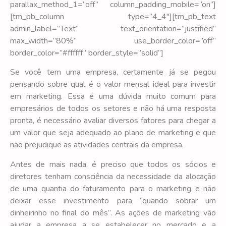
parallax_method_1=”off” column_padding_mobile=”on”]
[tm_pb_column type=”4_4″][tm_pb_text
admin_label=”Text” text_orientation=”justified”
max_width=”80%” use_border_color=”off”
border_color=”#ffffff” border_style=”solid”]
Se você tem uma empresa, certamente já se pegou
pensando sobre qual é o valor mensal ideal para investir
em marketing. Essa é uma dúvida muito comum para
empresários de todos os setores e não há uma resposta
pronta, é necessário avaliar diversos fatores para chegar a
um valor que seja adequado ao plano de marketing e que
não prejudique as atividades centrais da empresa.
Antes de mais nada, é preciso que todos os sócios e
diretores tenham consciência da necessidade da alocação
de uma quantia do faturamento para o marketing e não
deixar esse investimento para “quando sobrar um
dinheirinho no final do mês”. As ações de marketing vão
ajudar a empresa a se estabelecer no mercado e a