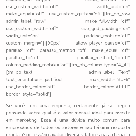
use_custom_width=”off” width_unit=”on”
make_equal=”off” use_custom_gutter=”off”][tm_pb_row
admin_label=”row” make_fullwidth=”off”
use_custom_width=”off” use_grid_padding=”on”
width_unit=”on” padding_mobile=”off”
custom_margin=”|||90px” allow_player_pause=”off”
parallax=”off” parallax_method=”off” make_equal=”off”
parallax_1=”off” parallax_method_1=”off”
column_padding_mobile=”on”][tm_pb_column type=”4_4″]
[tm_pb_text admin_label=”Text”
text_orientation=”justified” max_width=”80%”
use_border_color=”off” border_color=”#ffffff”
border_style=”solid”]
Se você tem uma empresa, certamente já se pegou
pensando sobre qual é o valor mensal ideal para investir
em marketing. Essa é uma dúvida muito comum para
empresários de todos os setores e não há uma resposta
pronta, é necessário avaliar diversos fatores para chegar a