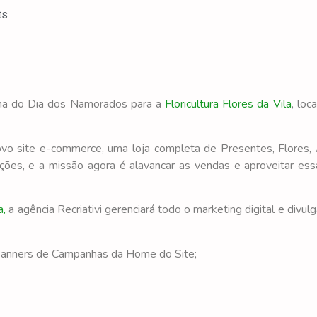
ts
anha do Dia dos Namorados para a
Floricultura Flores da Vila
, loc
o site e-commerce, uma loja completa de Presentes, Flores, A
ções, e a missão agora é alavancar as vendas e aproveitar es
a,
a agência Recriativi gerenciará todo o marketing digital e divul
 Banners de Campanhas da Home do Site;