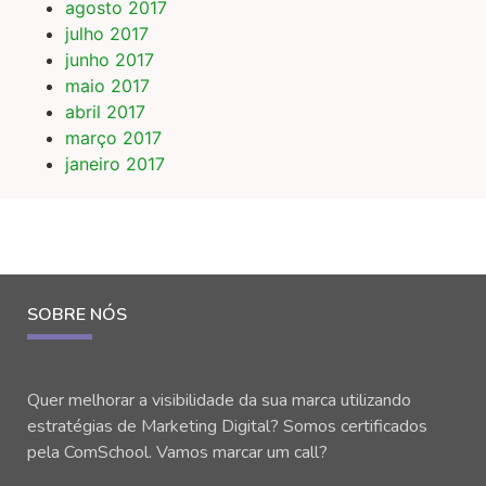
agosto 2017
julho 2017
junho 2017
maio 2017
abril 2017
março 2017
janeiro 2017
SOBRE NÓS
Quer melhorar a visibilidade da sua marca utilizando
estratégias de Marketing Digital? Somos certificados
pela ComSchool. Vamos marcar um call?